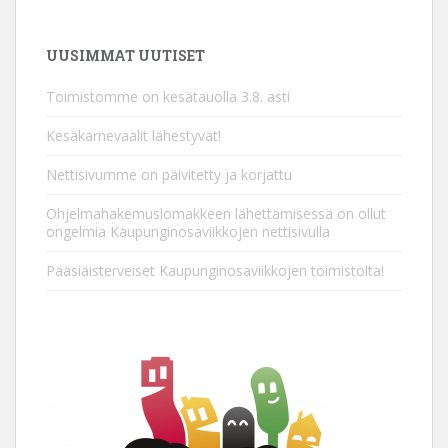
UUSIMMAT UUTISET
Toimistomme on kesätauolla 3.8. asti
Kesäkarnevaalit lähestyvät!
Nettisivumme on päivitetty ja korjattu
Ohjelmahakemuslomakkeen lähettämisessä on ollut
ongelmia Kaupunginosaviikkojen nettisivulla
Pääsiäisterveiset Kaupunginosaviikkojen toimistolta!