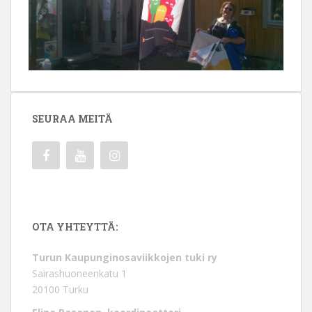
SEURAA MEITÄ
OTA YHTEYTTÄ:
Turun Kaupunginosaviikkojen tuki ry
Sairashuoneenkatu 1
20100 Turku