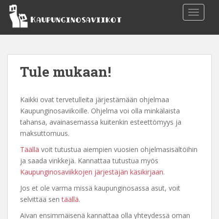
S
TOGGLE
k
i
p
t
o
Tule mukaan!
m
a
i
Kaikki ovat tervetulleita järjestämään ohjelmaa
n
Kaupunginosaviikoille. Ohjelma voi olla minkälaista
c
tahansa, avainasemassa kuitenkin esteettömyys ja
o
maksuttomuus.
n
Täällä
voit tutustua aiempien vuosien ohjelmasisältöihin
t
ja saada vinkkejä. Kannattaa tutustua myös
e
Kaupunginosaviikkojen järjestäjän käsikirjaan
.
n
t
Jos et ole varma missä kaupunginosassa asut, voit
selvittää sen
täällä
.
Aivan ensimmäisenä kannattaa olla yhteydessä oman