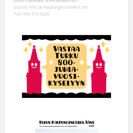
Elina Pasanen, koordinaattori
S-posti: info (a) kaupunginosaviikot.net
Puh: 050 513 6629