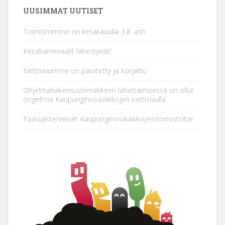
UUSIMMAT UUTISET
Toimistomme on kesätauolla 3.8. asti
Kesäkarnevaalit lähestyvät!
Nettisivumme on päivitetty ja korjattu
Ohjelmahakemuslomakkeen lähettämisessä on ollut
ongelmia Kaupunginosaviikkojen nettisivulla
Pääsiäisterveiset Kaupunginosaviikkojen toimistolta!