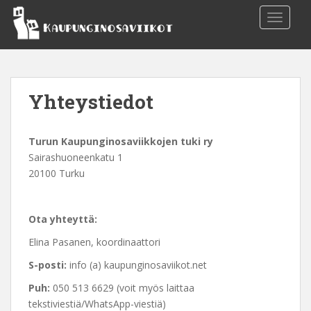
S
TOGGLE
k
i
p
t
o
Yhteystiedot
m
a
i
Turun Kaupunginosaviikkojen tuki ry
n
Sairashuoneenkatu 1
c
20100 Turku
o
n
t
Ota yhteyttä:
e
Elina Pasanen, koordinaattori
n
t
S-posti:
info (a) kaupunginosaviikot.net
Puh:
050 513 6629 (voit myös laittaa
tekstiviestiä/WhatsApp-viestiä)