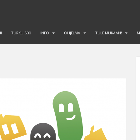
I
TURKU 800
INFO
OHJELMA
TULE MUKAAN!
M