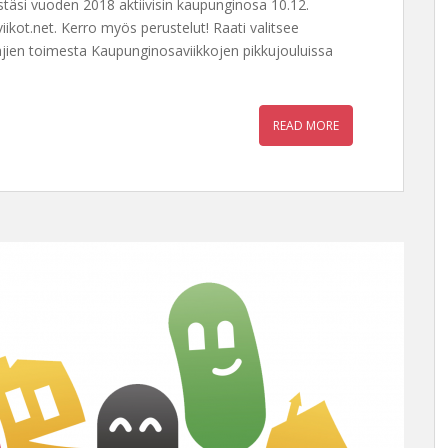
stäsi vuoden 2018 aktiivisin kaupunginosa 10.12.
ot.net. Kerro myös perustelut! Raati valitsee
tajien toimesta Kaupunginosaviikkojen pikkujouluissa
READ MORE