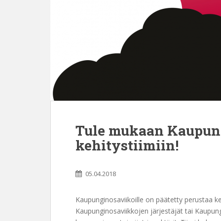
Tule mukaan Kaupun
kehitystiimiin!
05.04.2018
Kaupunginosaviikoille on päätetty perustaa kehi
Kaupunginosaviikkojen järjestäjät tai Kaupun