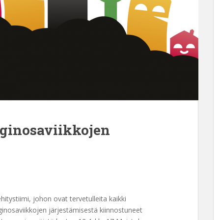
ginosaviikkojen
tystiimi, johon ovat tervetulleita kaikki
ginosaviikkojen järjestämisestä kiinnostuneet