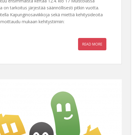
ontuu ensimmäistä kertaa 12.4. klo 17 Muistolassa
on tarkoitus järjestää säännöllisesti pitkin vuotta.
ella Kapunginosaviikkoja sekä miettiä kehitysideoita
 Ilmoittaudu mukaan kehitystiimiin:
READ MORE