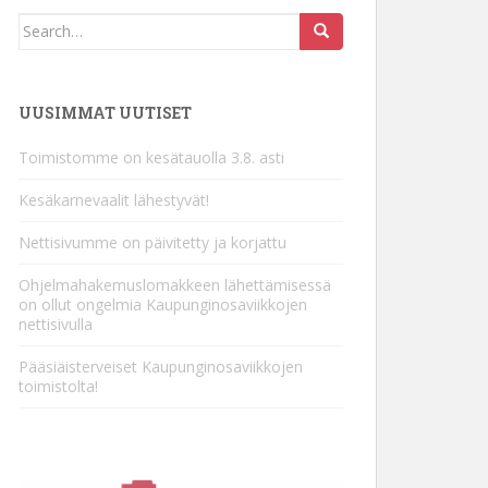
Search
for:
UUSIMMAT UUTISET
Toimistomme on kesätauolla 3.8. asti
Kesäkarnevaalit lähestyvät!
Nettisivumme on päivitetty ja korjattu
Ohjelmahakemuslomakkeen lähettämisessä
on ollut ongelmia Kaupunginosaviikkojen
nettisivulla
Pääsiäisterveiset Kaupunginosaviikkojen
toimistolta!