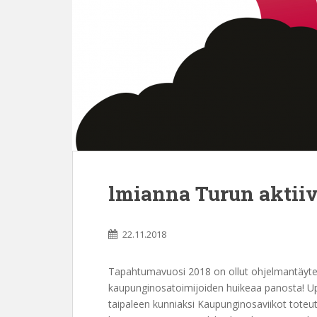
lmianna Turun aktiiv
22.11.2018
Tapahtumavuosi 2018 on ollut ohjelmantäyteine
kaupunginosatoimijoiden huikeaa panosta! U
taipaleen kunniaksi Kaupunginosaviikot toteut