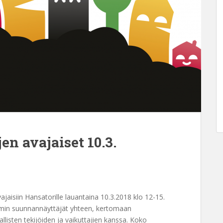
n avajaiset 10.3.
aisiin Hansatorille lauantaina 10.3.2018 klo 12-15.
vismin suunnannäyttäjät yhteen, kertomaan
isten tekijöiden ja vaikuttajien kanssa. Koko