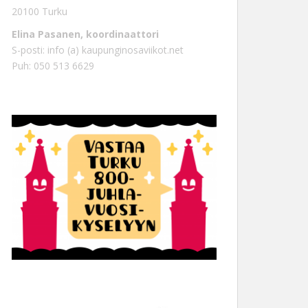
20100 Turku
Elina Pasanen, koordinaattori
S-posti: info (a) kaupunginosaviikot.net
Puh: 050 513 6629