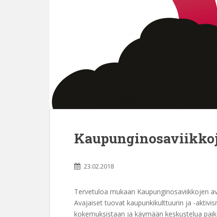
Kaupunginosaviikkoje
23.02.2018
Tervetuloa mukaan Kaupunginosaviikkojen avaj
Avajaiset tuovat kaupunkikulttuurin ja -akti
kokemuksistaan ja käymään keskustelua paikall