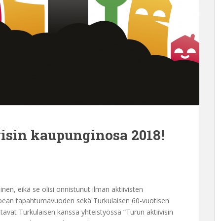
isin kaupunginosa 2018!
n, eikä se olisi onnistunut ilman aktiivisten
pean tapahtumavuoden sekä Turkulaisen 60-vuotisen
tavat Turkulaisen kanssa yhteistyössä “Turun aktiivisin