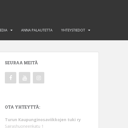
EDIA
ANNA PALAUTETTA
YHTEYSTIEDOT
SEURAA MEITÄ
OTA YHTEYTTÄ:
Turun Kaupunginosaviikkojen tuki ry
Sairashuoneenkatu 1