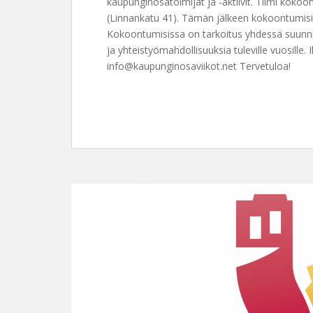
kaupunginosatoimijat ja -aktiivit. Tiimi koko
(Linnankatu 41). Tämän jälkeen kokoontumisia 
Kokoontumisissa on tarkoitus yhdessä suunnit
ja yhteistyömahdollisuuksia tuleville vuosille.
info@kaupunginosaviikot.net Tervetuloa!