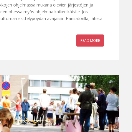
kkojen ohjelmassa mukana olevien järjestöjen ja
joiden ohessa myös ohjelmaa kaikenikäisille. Jos
suttoman esittelypöydän avajaisiin Hansatorilla, lähetä
READ MORE