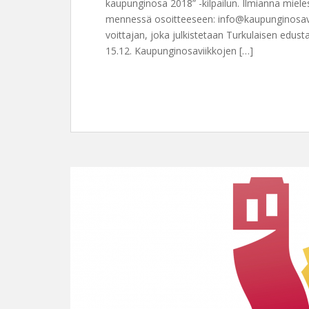
kaupunginosa 2018” -kilpailun. Ilmianna miele
mennessä osoitteeseen: info@kaupunginosaviik
voittajan, joka julkistetaan Turkulaisen edus
15.12. Kaupunginosaviikkojen […]