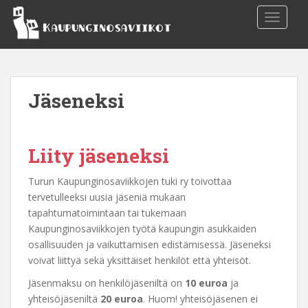
S
TOGGLE
k
i
p
t
o
Jäseneksi
m
a
i
n
Liity jäseneksi
c
o
Turun Kaupunginosaviikkojen tuki ry toivottaa
n
tervetulleeksi uusia jäseniä mukaan
t
tapahtumatoimintaan tai tukemaan
e
Kaupunginosaviikkojen työtä kaupungin asukkaiden
n
osallisuuden ja vaikuttamisen edistämisessä. Jäseneksi
t
voivat liittyä sekä yksittäiset henkilöt että yhteisöt.
Jäsenmaksu on henkilöjäseniltä on
10 euroa
ja
yhteisöjäseniltä
20 euroa
. Huom! yhteisöjäsenen ei