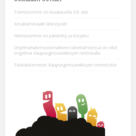
Toimistomme on kesätauolla 3.8. asti
Kesäkarnevaalit lähestyvät!
Nettisivumme on päivitetty ja korjattu
Ohjelmahakemuslomakkeen lähettämisessä on ollut
ongelmia Kaupunginosaviikkojen nettisivulla
Pääsiäisterveiset Kaupunginosaviikkojen toimistolta!