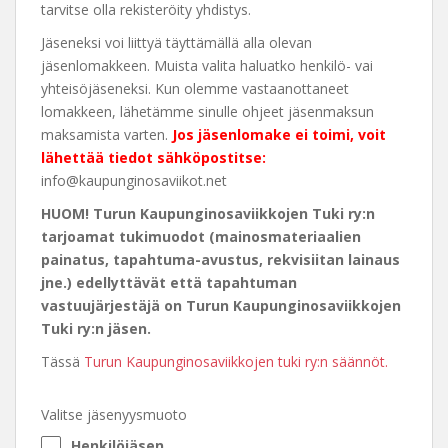
tarvitse olla rekisteröity yhdistys.
Jäseneksi voi liittyä täyttämällä alla olevan
jäsenlomakkeen. Muista valita haluatko henkilö- vai
yhteisöjäseneksi. Kun olemme vastaanottaneet
lomakkeen, lähetämme sinulle ohjeet jäsenmaksun
maksamista varten.
Jos jäsenlomake ei toimi, voit
lähettää tiedot sähköpostitse:
info@kaupunginosaviikot.net
HUOM! Turun Kaupunginosaviikkojen Tuki ry:n
tarjoamat tukimuodot (mainosmateriaalien
painatus, tapahtuma-avustus, rekvisiitan lainaus
jne.) edellyttävät että tapahtuman
vastuujärjestäjä on Turun Kaupunginosaviikkojen
Tuki ry:n jäsen.
Tässä
Turun Kaupunginosaviikkojen tuki ry:n säännöt.
Valitse jäsenyysmuoto
Henkilöjäsen