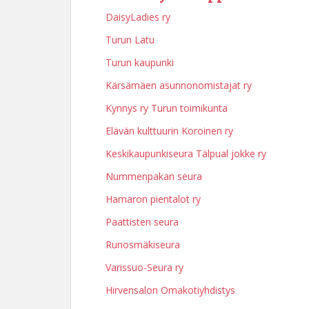
DaisyLadies ry
Turun Latu
Turun kaupunki
Kärsämäen asunnonomistajat ry
Kynnys ry Turun toimikunta
Elävän kulttuurin Koroinen ry
Keskikaupunkiseura Tälpual jokke ry
Nummenpakan seura
Hamaron pientalot ry
Paattisten seura
Runosmäkiseura
Varissuo-Seura ry
Hirvensalon Omakotiyhdistys