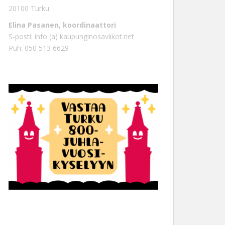
20100 Turku
Elina Pasanen, koordinaattori
S-posti: info (a) kaupunginosaviikot.net
Puh: 050 513 6629