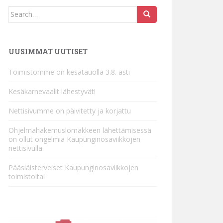
Search
for:
UUSIMMAT UUTISET
Toimistomme on kesätauolla 3.8. asti
Kesäkarnevaalit lähestyvät!
Nettisivumme on päivitetty ja korjattu
Ohjelmahakemuslomakkeen lähettämisessä
on ollut ongelmia Kaupunginosaviikkojen
nettisivulla
Pääsiäisterveiset Kaupunginosaviikkojen
toimistolta!