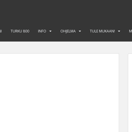
I
TURKU 800
INFO
OHJELMA
TULE MUKAAN!
M