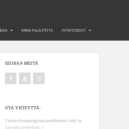
EDIA
ANNA PALAUTETTA
YHTEYSTIEDOT
SEURAA MEITÄ
OTA YHTEYTTÄ:
Turun Kaupunginosaviikkojen tuki ry
Sairashuoneenkatu 1