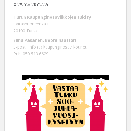
OTA YHTEYTTÄ:
Turun Kaupunginosaviikkojen tuki ry
Sairashuoneenkatu 1
20100 Turku
Elina Pasanen, koordinaattori
S-posti: info (a) kaupunginosaviikot.net
Puh: 050 513 6629