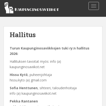
S
TOGGLE
k
i
p
t
o
Hallitus
m
a
i
Turun Kaupunginosaviikkojen tuki ry:n hallitus
n
2026:
c
Hallituksen tavoitat myös: info (a)
o
kaupunginosaviikot.net
n
t
Hissu Kytö
, puheenjohtaja
e
hissu.kyto (a) gmail.com
n
Sofia Henttunen
, sihteeri, taloudenhoitaja
t
info (a) kaupunginosaviikot.net
Pekka Rantanen