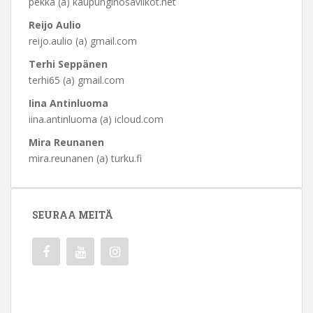
pekka (a) kaupunginosaviikot.net
Reijo Aulio
reijo.aulio (a) gmail.com
Terhi Seppänen
terhi65 (a) gmail.com
Iina Antinluoma
iina.antinluoma (a) icloud.com
Mira Reunanen
mira.reunanen (a) turku.fi
SEURAA MEITÄ