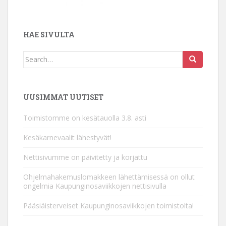
HAE SIVULTA
Search
for:
UUSIMMAT UUTISET
Toimistomme on kesätauolla 3.8. asti
Kesäkarnevaalit lähestyvät!
Nettisivumme on päivitetty ja korjattu
Ohjelmahakemuslomakkeen lähettämisessä on ollut
ongelmia Kaupunginosaviikkojen nettisivulla
Pääsiäisterveiset Kaupunginosaviikkojen toimistolta!