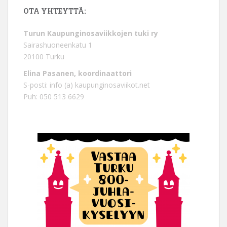
OTA YHTEYTTÄ:
Turun Kaupunginosaviikkojen tuki ry
Sairashuoneenkatu 1
20100 Turku
Elina Pasanen, koordinaattori
S-posti: info (a) kaupunginosaviikot.net
Puh: 050 513 6629