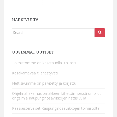
HAE SIVULTA
Search
for:
UUSIMMAT UUTISET
Toimistomme on kesätauolla 3.8. asti
Kesäkarnevaalit lähestyvät!
Nettisivumme on päivitetty ja korjattu
Ohjelmahakemuslomakkeen lähettämisessä on ollut
ongelmia Kaupunginosaviikkojen nettisivulla
Pääsiäisterveiset Kaupunginosaviikkojen toimistolta!