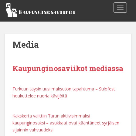
S
TOGGLE
k
i
p
t
o
Media
m
a
i
n
Kaupunginosaviikot mediassa
c
o
n
Turkuun täysin uusi maksuton tapahtuma – Sulofest
t
houkuttelee nuoria kävijöitä
e
n
t
Kakskerta valittiin Turun aktiivisimmaksi
kaupunginosaksi – asukkaat ovat kääntäneet syrjäisen
sijainnin vahvuudeksi