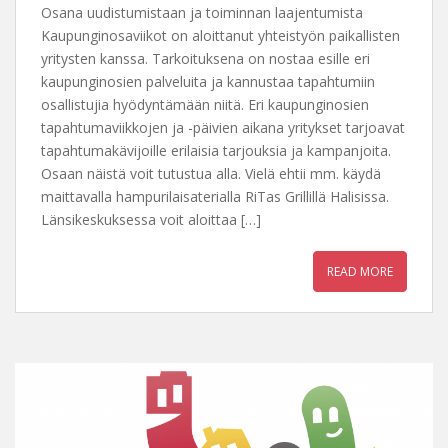
Osana uudistumistaan ja toiminnan laajentumista
Kaupunginosaviikot on aloittanut yhteistyön paikallisten
yritysten kanssa. Tarkoituksena on nostaa esille eri
kaupunginosien palveluita ja kannustaa tapahtumiin
osallistujia hyödyntämään niitä. Eri kaupunginosien
tapahtumaviikkojen ja -päivien aikana yritykset tarjoavat
tapahtumakävijoille erilaisia tarjouksia ja kampanjoita.
Osaan näistä voit tutustua alla. Vielä ehtii mm. käydä
maittavalla hampurilaisaterialla RiTas Grillillä Halisissa.
Länsikeskuksessa voit aloittaa […]
READ MORE