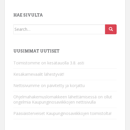
HAE SIVULTA
Search
for:
UUSIMMAT UUTISET
Toimistomme on kesätauolla 3.8. asti
Kesäkarnevaalit lähestyvät!
Nettisivumme on päivitetty ja korjattu
Ohjelmahakemuslomakkeen lähettämisessä on ollut
ongelmia Kaupunginosaviikkojen nettisivulla
Pääsiäisterveiset Kaupunginosaviikkojen toimistolta!