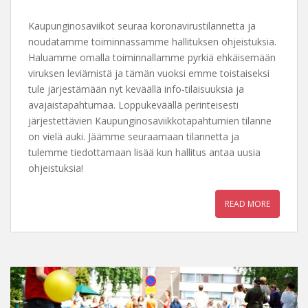
Kaupunginosaviikot seuraa koronavirustilannetta ja
noudatamme toiminnassamme hallituksen ohjeistuksia.
Haluamme omalla toiminnallamme pyrkiä ehkäisemään
viruksen leviämistä ja tämän vuoksi emme toistaiseksi
tule järjestämään nyt keväällä info-tilaisuuksia ja
avajaistapahtumaa. Loppukeväällä perinteisesti
järjestettävien Kaupunginosaviikkotapahtumien tilanne
on vielä auki. Jäämme seuraamaan tilannetta ja
tulemme tiedottamaan lisää kun hallitus antaa uusia
ohjeistuksia!
READ MORE