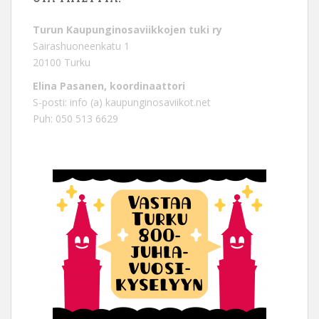
Turun Kaupunginosaviikkojen tuki ry
Sairashuoneenkatu 1
20100 Turku
Elina Pasanen, koordinaattori
S-posti: info (a) kaupunginosaviikot.net
Puh: 050 513 6629