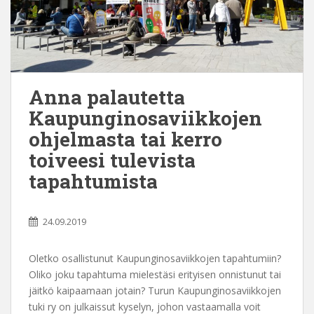
Anna palautetta
Kaupunginosaviikkojen
ohjelmasta tai kerro
toiveesi tulevista
tapahtumista
24.09.2019
Oletko osallistunut Kaupunginosaviikkojen tapahtumiin?
Oliko joku tapahtuma mielestäsi erityisen onnistunut tai
jäitkö kaipaamaan jotain? Turun Kaupunginosaviikkojen
tuki ry on julkaissut kyselyn, johon vastaamalla voit