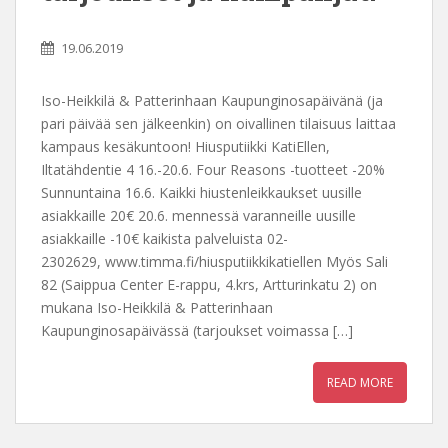
19.06.2019
Iso-Heikkilä & Patterinhaan Kaupunginosapäivänä (ja
pari päivää sen jälkeenkin) on oivallinen tilaisuus laittaa
kampaus kesäkuntoon! Hiusputiikki KatiEllen,
Iltatähdentie 4 16.-20.6. Four Reasons -tuotteet -20%
Sunnuntaina 16.6. Kaikki hiustenleikkaukset uusille
asiakkaille 20€ 20.6. mennessä varanneille uusille
asiakkaille -10€ kaikista palveluista 02-
2302629, www.timma.fi/hiusputiikkikatiellen Myös Sali
82 (Saippua Center E-rappu, 4.krs, Artturinkatu 2) on
mukana Iso-Heikkilä & Patterinhaan
Kaupunginosapäivässä (tarjoukset voimassa […]
READ MORE