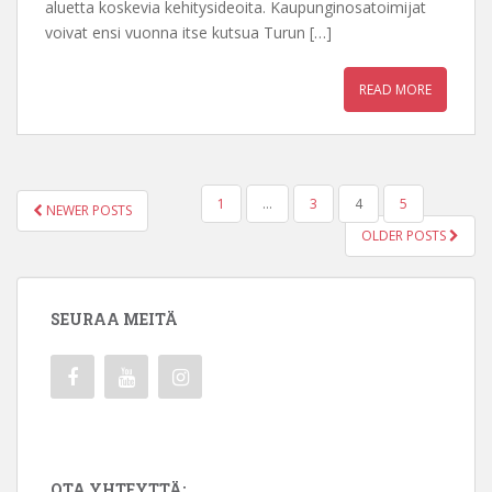
aluetta koskevia kehitysideoita. Kaupunginosatoimijat
voivat ensi vuonna itse kutsua Turun […]
READ MORE
POSTS
1
…
3
4
5
NEWER POSTS
PAGINATION
OLDER POSTS
SEURAA MEITÄ
OTA YHTEYTTÄ: