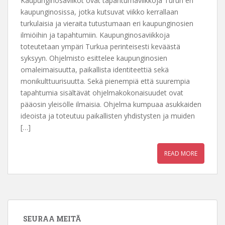
Kaupunginosaviikot ovat tapahtumaviikkoja Turun eri
kaupunginosissa, jotka kutsuvat viikko kerrallaan
turkulaisia ja vieraita tutustumaan eri kaupunginosien
ilmiöihin ja tapahtumiin. Kaupunginosaviikkoja
toteutetaan ympäri Turkua perinteisesti keväästä
syksyyn. Ohjelmisto esittelee kaupunginosien
omaleimaisuutta, paikallista identiteettiä sekä
monikulttuurisuutta. Sekä pienempiä että suurempia
tapahtumia sisältävät ohjelmakokonaisuudet ovat
pääosin yleisölle ilmaisia. Ohjelma kumpuaa asukkaiden
ideoista ja toteutuu paikallisten yhdistysten ja muiden
[…]
READ MORE
SEURAA MEITÄ