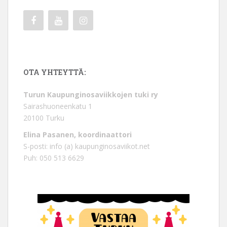
OTA YHTEYTTÄ:
Turun Kaupunginosaviikkojen tuki ry
Sairashuoneenkatu 1
20100 Turku
Elina Pasanen, koordinaattori
S-posti: info (a) kaupunginosaviikot.net
Puh: 050 513 6629