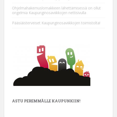
Ohjelmahakemuslomakkeen lähettämisessä on ollut
ongelmia Kaupunginosaviikkojen nettisivulla
Pääsiäisterveiset Kaupunginosaviikkojen toimistolta!
ASTU PEREMMÄLLE KAUPUNKIIN!