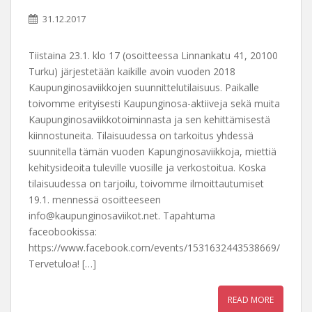
31.12.2017
Tiistaina 23.1. klo 17 (osoitteessa Linnankatu 41, 20100
Turku) järjestetään kaikille avoin vuoden 2018
Kaupunginosaviikkojen suunnittelutilaisuus. Paikalle
toivomme erityisesti Kaupunginosa-aktiiveja sekä muita
Kaupunginosaviikkotoiminnasta ja sen kehittämisestä
kiinnostuneita. Tilaisuudessa on tarkoitus yhdessä
suunnitella tämän vuoden Kapunginosaviikkoja, miettiä
kehitysideoita tuleville vuosille ja verkostoitua. Koska
tilaisuudessa on tarjoilu, toivomme ilmoittautumiset
19.1. mennessä osoitteeseen
info@kaupunginosaviikot.net. Tapahtuma
faceobookissa:
https://www.facebook.com/events/1531632443538669/
Tervetuloa! […]
READ MORE