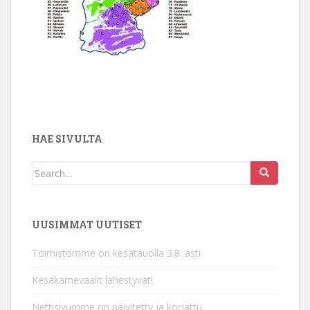
HAE SIVULTA
Search
for:
UUSIMMAT UUTISET
Toimistomme on kesätauolla 3.8. asti
Kesäkarnevaalit lähestyvät!
Nettisivumme on päivitetty ja korjattu