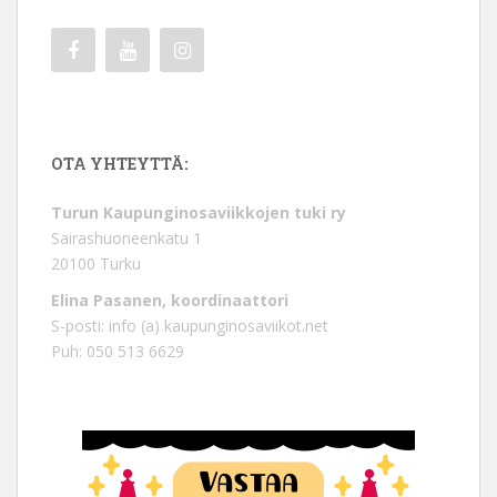
OTA YHTEYTTÄ:
Turun Kaupunginosaviikkojen tuki ry
Sairashuoneenkatu 1
20100 Turku
Elina Pasanen, koordinaattori
S-posti: info (a) kaupunginosaviikot.net
Puh: 050 513 6629