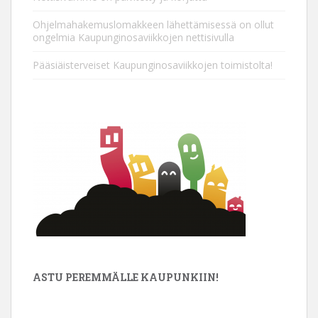
Ohjelmahakemuslomakkeen lähettämisessä on ollut
ongelmia Kaupunginosaviikkojen nettisivulla
Pääsiäisterveiset Kaupunginosaviikkojen toimistolta!
ASTU PEREMMÄLLE KAUPUNKIIN!