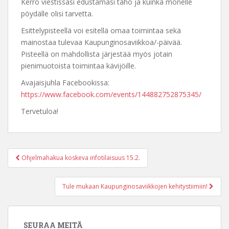
Kerro viestissäsi edustamasi taho ja kuinka monelle
pöydälle olisi tarvetta.
Esittelypisteellä voi esitellä omaa toimintaa sekä
mainostaa tulevaa Kaupunginosaviikkoa/-päivää.
Pisteellä on mahdollista järjestää myös jotain
pienimuotoista toimintaa kävijöille.
Avajaisjuhla Facebookissa:
https://www.facebook.com/events/144882752875345/
Tervetuloa!
Post
Ohjelmahakua koskeva infotilaisuus 15.2.
navigation
Tule mukaan Kaupunginosaviikkojen kehitystiimiin!
SEURAA MEITÄ