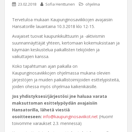
23.02.2018
Sofia Henttunen
ohjelma
Tervetuloa mukaan Kaupunginosaviikkojen avajaisiin
Hansatorille lauantaina 10.3.2018 klo 12-15.
Avajaiset tuovat kaupunkikulttuurin ja -aktivismin
suunnannäyttäjät yhteen, kertomaan kokemuksistaan ja
käymään keskustelua paikallisten tekijöiden ja
vaikuttajien kanssa.
Koko tapahtuman ajan paikalla on
Kaupunginosaviikkojen ohjelmassa mukana olevien
järjestöjen ja muiden paikallistoimijoiden esittelypisteitä,
joiden ohessa myös ohjelmaa kaikenikäisille.
Jos yhdistyksesi/järjestösi jne haluaa varata
maksuttoman esittelypöydän avajaisiin
Hansatorilla, lähetä viestiä
osoitteeseen:
info@kaupunginosaviikot.net
(Huom!
toivomme varaukset 2.3. mennessä)