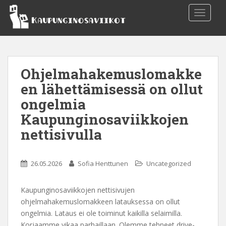
S
TOGGLE
k
i
p
t
o
Ohjelmahakemuslomakke
m
en lähettämisessä on ollut
a
i
ongelmia
n
Kaupunginosaviikkojen
c
nettisivulla
o
n
t
26.05.2026
Sofia Henttunen
Uncategorized
e
n
Kaupunginosaviikkojen nettisivujen
t
ohjelmahakemuslomakkeen latauksessa on ollut
ongelmia. Lataus ei ole toiminut kaikilla selaimilla.
Korjaamme vikaa parhaillaan. Olemme tehneet drive-