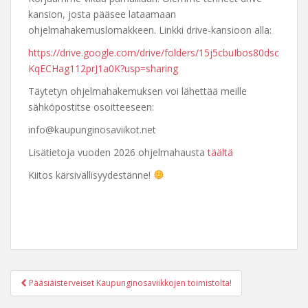
kansion, josta pääsee lataamaan
ohjelmahakemuslomakkeen. Linkki drive-kansioon alla:
https://drive.google.com/drive/folders/15j5cbuIbos80dsc
KqECHag112prJ1a0K?usp=sharing
Täytetyn ohjelmahakemuksen voi lähettää meille
sähköpostitse osoitteeseen:
info@kaupunginosaviikot.net
Lisätietoja vuoden 2026 ohjelmahausta
täältä
Kiitos kärsivällisyydestänne!
Post
Pääsiäisterveiset Kaupunginosaviikkojen toimistolta!
navigation