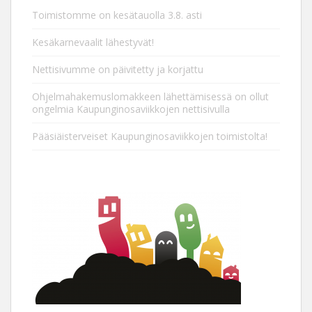
Toimistomme on kesätauolla 3.8. asti
Kesäkarnevaalit lähestyvät!
Nettisivumme on päivitetty ja korjattu
Ohjelmahakemuslomakkeen lähettämisessä on ollut
ongelmia Kaupunginosaviikkojen nettisivulla
Pääsiäisterveiset Kaupunginosaviikkojen toimistolta!