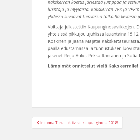
Kakskerran koetus järjestää jumppaa ja vesiju
luentoja ja myyjäisiä. Kakskerran VPK ja VPK:n n
yhdessä siivoavat tienvarsia talkoilla keväisin
Voittaja julkistettiin Kaupunginosaviikkojen, 
yhteisissä pikkujoulujuhlissa lauantaina 15.1
Koskinen ja Jaana Majatie Kakskertaseurasta. 
päällä edustamassa ja tunnustuksen luovutta
jäsenet Reijo Aulio, Pekka Rantanen ja Sofia
Lämpimät onnittelut vielä Kakskerralle!
Post
lmianna Turun aktiivisin kaupunginosa 2018!
navigation