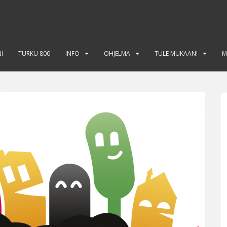
I
TURKU 800
INFO
OHJELMA
TULE MUKAAN!
M