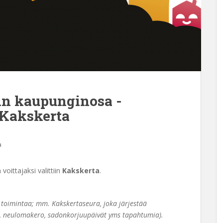
in kaupunginosa -
 Kakskerta
a
voittajaksi valittiin
Kakskerta
.
n toimintaa; mm. Kakskertaseura, joka järjestää
iä, neulomakero, sadonkorjuupäivät yms tapahtumia).