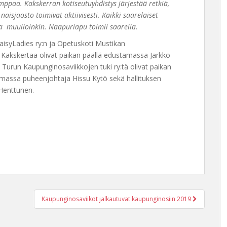
mppaa. Kakskerran kotiseutuyhdistys järjestää retkiä,
aisjaosto toimivat aktiivisesti. Kaikki saarelaiset
 ja muulloinkin. Naapuriapu toimii saarella.
DaisyLadies ry:n ja Opetuskoti Mustikan
2. Kakskertaa olivat paikan päällä edustamassa Jarkko
Turun Kaupunginosaviikkojen tuki ry:tä olivat paikan
massa puheenjohtaja Hissu Kytö sekä hallituksen
 Henttunen.
Kaupunginosaviikot jalkautuvat kaupunginosiin 2019