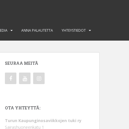
EDIA
ANNA PALAUTETTA
YHTEYSTIEDOT
SEURAA MEITÄ
OTA YHTEYTTÄ:
Turun Kaupunginosaviikkojen tuki ry
Sairashuoneenkatu 1