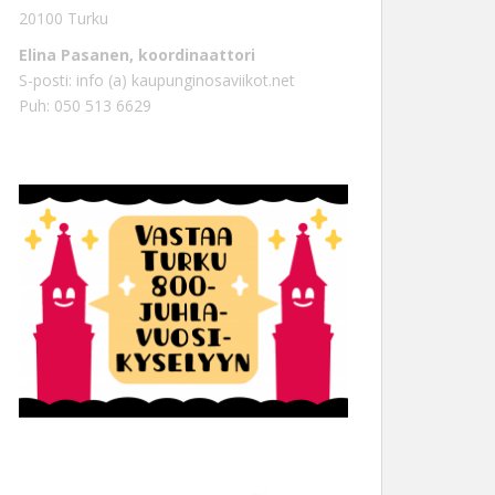
20100 Turku
Elina Pasanen, koordinaattori
S-posti: info (a) kaupunginosaviikot.net
Puh: 050 513 6629