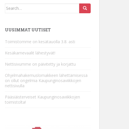
Search
for:
UUSIMMAT UUTISET
Toimistomme on kesätauolla 3.8. asti
Kesäkarnevaalit lähestyvät!
Nettisivumme on päivitetty ja korjattu
Ohjelmahakemuslomakkeen lähettämisessä
on ollut ongelmia Kaupunginosaviikkojen
nettisivulla
Pääsiäisterveiset Kaupunginosaviikkojen
toimistolta!