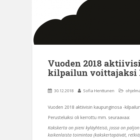
Vuoden 2018 aktiivis
kilpailun voittajaksi
30.12.2018
Sofia Henttunen
ohjelm
Vuoden 2018 aktiivisin kaupunginosa -kilpailun 
Perusteluiksi oli kerrottu mm. seuraavaa:
Kakskerta on pieni kyläyhteisö, jossa on paljo
kaikenlaista toimintaa (kakskertapäivät, retk