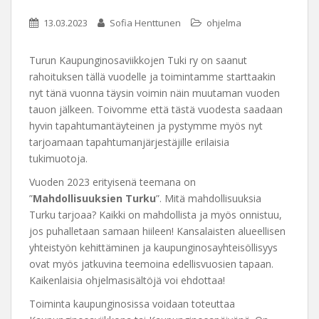
13.03.2023
Sofia Henttunen
ohjelma
Turun Kaupunginosaviikkojen Tuki ry on saanut
rahoituksen tällä vuodelle ja toimintamme starttaakin
nyt tänä vuonna täysin voimin näin muutaman vuoden
tauon jälkeen. Toivomme että tästä vuodesta saadaan
hyvin tapahtumantäyteinen ja pystymme myös nyt
tarjoamaan tapahtumanjärjestäjille erilaisia
tukimuotoja.
Vuoden 2023 erityisenä teemana on
”
Mahdollisuuksien Turku
”. Mitä mahdollisuuksia
Turku tarjoaa? Kaikki on mahdollista ja myös onnistuu,
jos puhalletaan samaan hiileen! Kansalaisten alueellisen
yhteistyön kehittäminen ja kaupunginosayhteisöllisyys
ovat myös jatkuvina teemoina edellisvuosien tapaan.
Kaikenlaisia ohjelmasisältöjä voi ehdottaa!
Toiminta kaupunginosissa voidaan toteuttaa