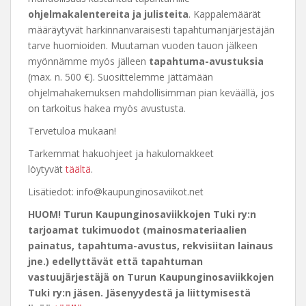
ohjelmakalentereita ja julisteita
. Kappalemäärät
määräytyvät harkinnanvaraisesti tapahtumanjärjestäjän
tarve huomioiden. Muutaman vuoden tauon jälkeen
myönnämme myös jälleen
tapahtuma-avustuksia
(max. n. 500 €). Suosittelemme jättämään
ohjelmahakemuksen mahdollisimman pian keväällä, jos
on tarkoitus hakea myös avustusta.
Tervetuloa mukaan!
Tarkemmat hakuohjeet ja hakulomakkeet
löytyvät
täältä
.
Lisätiedot: info@kaupunginosaviikot.net
HUOM! Turun Kaupunginosaviikkojen Tuki ry:n
tarjoamat tukimuodot (mainosmateriaalien
painatus, tapahtuma-avustus, rekvisiitan lainaus
jne.) edellyttävät että tapahtuman
vastuujärjestäjä on Turun Kaupunginosaviikkojen
Tuki ry:n jäsen. Jäsenyydestä ja liittymisestä