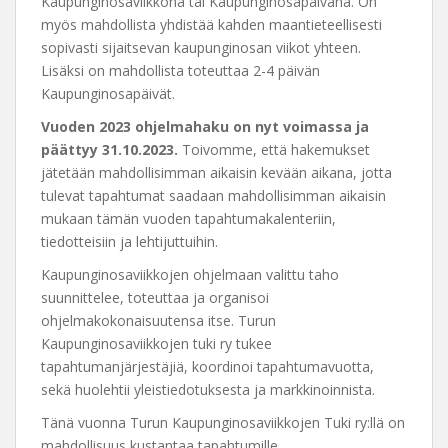
Kaupunginosaviikkona tai Kaupunginosapäivänä. On
myös mahdollista yhdistää kahden maantieteellisesti
sopivasti sijaitsevan kaupunginosan viikot yhteen.
Lisäksi on mahdollista toteuttaa 2-4 päivän
Kaupunginosapäivät.
Vuoden 2023 ohjelmahaku on nyt voimassa ja
päättyy
31.10.2023.
Toivomme, että hakemukset
jätetään mahdollisimman aikaisin kevään aikana, jotta
tulevat tapahtumat saadaan mahdollisimman aikaisin
mukaan tämän vuoden tapahtumakalenteriin,
tiedotteisiin ja lehtijuttuihin.
Kaupunginosaviikkojen ohjelmaan valittu taho
suunnittelee, toteuttaa ja organisoi
ohjelmakokonaisuutensa itse. Turun
Kaupunginosaviikkojen tuki ry tukee
tapahtumanjärjestäjiä, koordinoi tapahtumavuotta,
sekä huolehtii yleistiedotuksesta ja markkinoinnista.
Tänä vuonna Turun Kaupunginosaviikkojen Tuki ry:llä on
mahdollisuus kustantaa tapahtumille