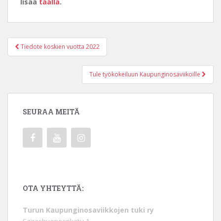
lisää
täällä
.
Post
Tiedote koskien vuotta 2022
navigation
Tule työkokeiluun Kaupunginosaviikoille
SEURAA MEITÄ
OTA YHTEYTTÄ:
Turun Kaupunginosaviikkojen tuki ry