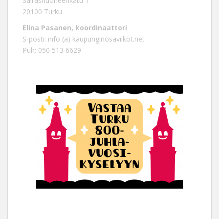
Sairashuoneenkatu 1
20100 Turku
Elina Pasanen, koordinaattori
S-posti: info (a) kaupunginosaviikot.net
Puh: 050 513 6629